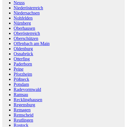
Neuss
Niederösterreich
Niedersachsen
Nohfelden
Nürnberg
Oberhausen
Oberösterreich
Oberschützen
Offenbach am Main
Oldenburg
Osnabrück
Otterfing
Paderborn
Peine
Pforzheim
Pößneck
Potsdam
Radevormwald
Ramsau
Recklinghausen
Regensburg
Remagen
Remscheid
Reutlingen
Rostock