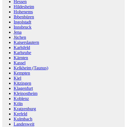
Hessen
Hildesheim
Hohenems
Ibbenbüren
Ingolstadt
Innsbruck
Jena
Jüchen
Kaiserslautern
Karlsfeld
Karlsruhe
Kärnten
Kassel
Kelkheim (Taunus)
Kempten
Kiel
Kitzingen
Klagenfurt
Kleinostheim
Koblenz
Köln
Kratzenburg
Krefeld
Kulmbach
Landesweit