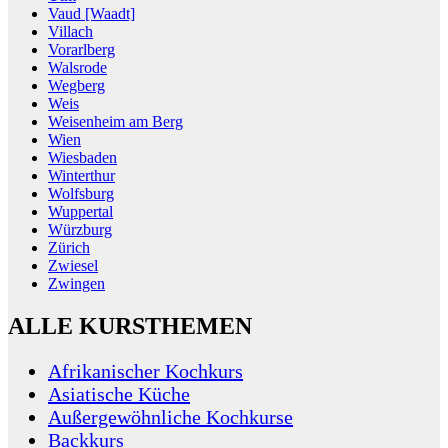
Vaud [Waadt]
Villach
Vorarlberg
Walsrode
Wegberg
Weis
Weisenheim am Berg
Wien
Wiesbaden
Winterthur
Wolfsburg
Wuppertal
Würzburg
Zürich
Zwiesel
Zwingen
ALLE KURSTHEMEN
Afrikanischer Kochkurs
Asiatische Küche
Außergewöhnliche Kochkurse
Backkurs