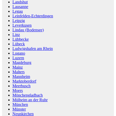
Landshut
Lausanne
Legau
Leinfelden-Echterdingen
Leipzig
Leverkusen
Lindau (Bodensee)
Linz
Lübbecke
Lübeck
Ludwigshafen am Rhein
Lugano
Luzern
Magdeburg
Mainz
Malters
Mannheim
Marktoberdorf
Meerbusch
Moers
Mönchengladbach
Mülheim an der Ruhr
München
Münster
Neunkirchen