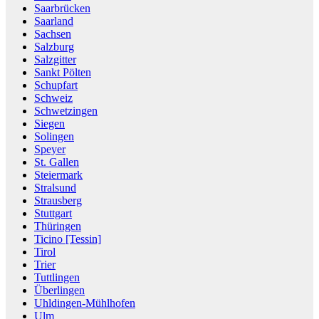
Saarbrücken
Saarland
Sachsen
Salzburg
Salzgitter
Sankt Pölten
Schupfart
Schweiz
Schwetzingen
Siegen
Solingen
Speyer
St. Gallen
Steiermark
Stralsund
Strausberg
Stuttgart
Thüringen
Ticino [Tessin]
Tirol
Trier
Tuttlingen
Überlingen
Uhldingen-Mühlhofen
Ulm