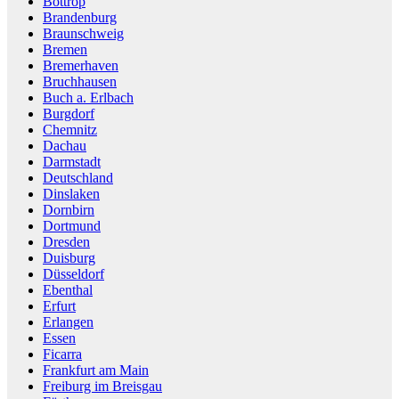
Bottrop
Brandenburg
Braunschweig
Bremen
Bremerhaven
Bruchhausen
Buch a. Erlbach
Burgdorf
Chemnitz
Dachau
Darmstadt
Deutschland
Dinslaken
Dornbirn
Dortmund
Dresden
Duisburg
Düsseldorf
Ebenthal
Erfurt
Erlangen
Essen
Ficarra
Frankfurt am Main
Freiburg im Breisgau