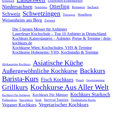
Leinfelden-Echterdingen
Kulmbach
Otterfing
Niedersachsen
Remagen
Sachsen
Nohfelden
Schwetzingen
Schweiz
Vorarlberg
Thüringen
Weisenheim am Berg
Zwiesel
Die 5 besten Messer für Anfänger
Lagerfeuer Kochschule – Top 10 Anbieter in Deutschland
Kochkurs Kaiserslautern – Anbieter, Preise & Termine | dein-
kochkurs.de
Kochkurse Wien: Kochschulen, VHS & Termine
Kochkurse Hohenems: VHS, Kochstudio & Termine
Asiatische Küche
Afrikanischer Kochkurs
Backkurs
Außergewöhnliche Kochkurse
Barista-Kurs
Fisch Kochkurs
Fleisch
Gewürzseminar
Kochkurse Aus Aller Welt
Grillkurs
Kochkurs Starkoch
Kochkurs Für Männer
Kochkurs Für Anfänger
Survival Training
Pralinenkurs
Saucenkurs
Steak
Thailändische Küche
Vegetarischer Kochkurs
Veganer Kochkurs