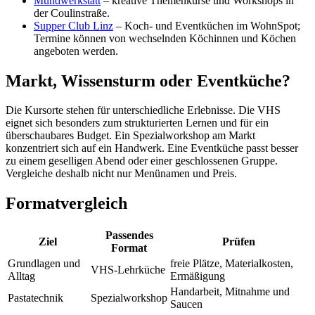
Mundwerkstatt
– kreative Themenkurse und Workshops in
der Coulinstraße.
Supper Club Linz
– Koch- und Eventküchen im WohnSpot;
Termine können von wechselnden Köchinnen und Köchen
angeboten werden.
Markt, Wissensturm oder Eventküche?
Die Kursorte stehen für unterschiedliche Erlebnisse. Die VHS
eignet sich besonders zum strukturierten Lernen und für ein
überschaubares Budget. Ein Spezialworkshop am Markt
konzentriert sich auf ein Handwerk. Eine Eventküche passt besser
zu einem geselligen Abend oder einer geschlossenen Gruppe.
Vergleiche deshalb nicht nur Menünamen und Preis.
Formatvergleich
Passendes
Ziel
Prüfen
Format
Grundlagen und
freie Plätze, Materialkosten,
VHS-Lehrküche
Alltag
Ermäßigung
Handarbeit, Mitnahme und
Pastatechnik
Spezialworkshop
Saucen