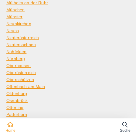
Mülheim an der Ruhr
München
Münster
Neunkirchen
Neuss
Niederösterreich
Niedersachsen
Nohfelden
Nürnberg
Oberhausen
Oberösterreich
Oberschützen
Offenbach am Main
Oldenburg
Osnabrück
Otterfing
Paderborn
Peine
Pforzheim
Home
Suche
Pößneck