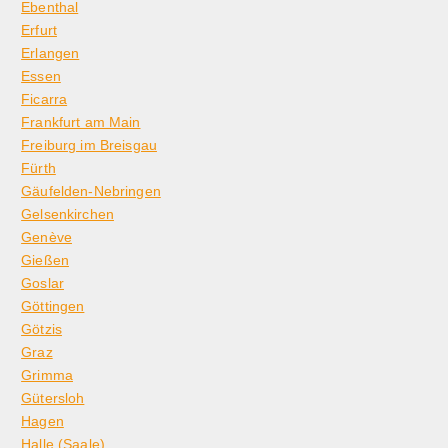
Ebenthal
Erfurt
Erlangen
Essen
Ficarra
Frankfurt am Main
Freiburg im Breisgau
Fürth
Gäufelden-Nebringen
Gelsenkirchen
Genève
Gießen
Goslar
Göttingen
Götzis
Graz
Grimma
Gütersloh
Hagen
Halle (Saale)