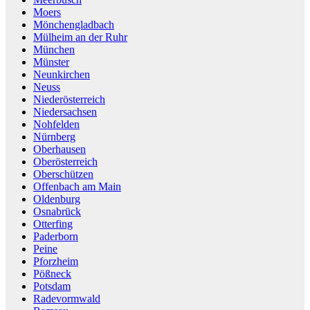
Moers
Mönchengladbach
Mülheim an der Ruhr
München
Münster
Neunkirchen
Neuss
Niederösterreich
Niedersachsen
Nohfelden
Nürnberg
Oberhausen
Oberösterreich
Oberschützen
Offenbach am Main
Oldenburg
Osnabrück
Otterfing
Paderborn
Peine
Pforzheim
Pößneck
Potsdam
Radevormwald