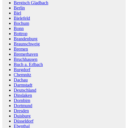
Bergisch Gladbach
Berlin
Biel
Bielefeld
Bochum
Bonn
Bottrop
Brandenburg
Braunschweig
Bremen
Bremerhaven
Bruchhausen
Buch a. Erlbach
Burgdorf
Chemnitz
Dachau
Darmstadt
Deutschland
Dinslaken
Dornbirn
Dortmund
Dresden
Duisburg
Düsseldorf
Ebenthal