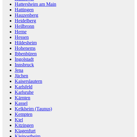
Hattersheim am Main
Hattingen
Hauzenberg
Heidelberg
Heilbronn
Herne
Hessen
Hildesheim
Hohenems
Ibbenbüren
Ingolstadt
Innsbruck
Jena
Jüchen
Kaiserslautern
Karlsfeld
Karlsruhe
Kärnten
Kassel
Kelkheim (Taunus)
Kempten
Kiel
Kitzingen
Klagenfurt
Kleinostheim