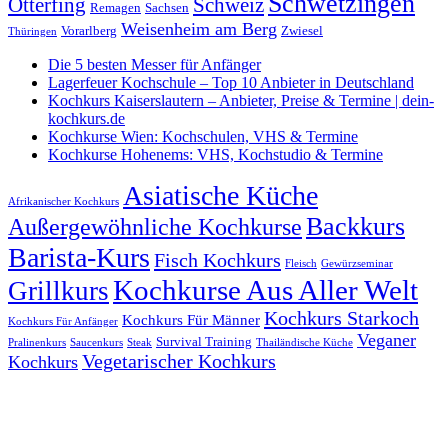
Schwetzingen
Otterfing
Schweiz
Remagen
Sachsen
Weisenheim am Berg
Vorarlberg
Zwiesel
Thüringen
Die 5 besten Messer für Anfänger
Lagerfeuer Kochschule – Top 10 Anbieter in Deutschland
Kochkurs Kaiserslautern – Anbieter, Preise & Termine | dein-
kochkurs.de
Kochkurse Wien: Kochschulen, VHS & Termine
Kochkurse Hohenems: VHS, Kochstudio & Termine
Asiatische Küche
Afrikanischer Kochkurs
Backkurs
Außergewöhnliche Kochkurse
Barista-Kurs
Fisch Kochkurs
Fleisch
Gewürzseminar
Kochkurse Aus Aller Welt
Grillkurs
Kochkurs Starkoch
Kochkurs Für Männer
Kochkurs Für Anfänger
Veganer
Survival Training
Pralinenkurs
Saucenkurs
Steak
Thailändische Küche
Vegetarischer Kochkurs
Kochkurs