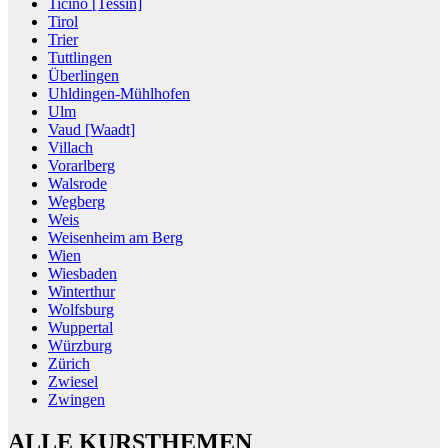
Ticino [Tessin]
Tirol
Trier
Tuttlingen
Überlingen
Uhldingen-Mühlhofen
Ulm
Vaud [Waadt]
Villach
Vorarlberg
Walsrode
Wegberg
Weis
Weisenheim am Berg
Wien
Wiesbaden
Winterthur
Wolfsburg
Wuppertal
Würzburg
Zürich
Zwiesel
Zwingen
ALLE KURSTHEMEN