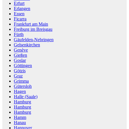
Erfurt
Erlangen
Essen
Ficarra
Frankfurt am Main
Freiburg im Breisgau
Fürth
Gäufelden-Nebringen
Gelsenkirchen
Genève
Gießen
Goslar
Göttingen
Götzis
Graz
Grimma
Gütersloh
Hagen
Halle (Saale)
Hamburg
Hamburg
Hamburg
Hamm
Hanau
Hannover