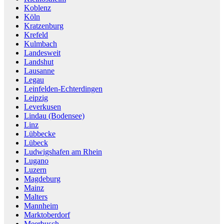
Koblenz
Köln
Kratzenburg
Krefeld
Kulmbach
Landesweit
Landshut
Lausanne
Legau
Leinfelden-Echterdingen
Leipzig
Leverkusen
Lindau (Bodensee)
Linz
Lübbecke
Lübeck
Ludwigshafen am Rhein
Lugano
Luzern
Magdeburg
Mainz
Malters
Mannheim
Marktoberdorf
Meerbusch