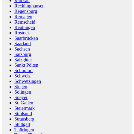
Ramsau
Recklinghausen
Regensburg
Remagen
Remscheid
Reutlingen
Rostock
Saarbrücken
Saarland
Sachsen
Salzburg
Salzgitter
Sankt Pölten
Schupfart
Schweiz
Schwetzingen
Siegen
Solingen
Speyer
St. Gallen
Steiermark
Stralsund
Strausberg
Stuttgart
Thüringen