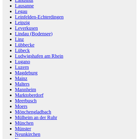
Landshut
Lausanne
Legau
Leinfelden-Echterdingen
Leipzig
Leverkusen
Lindau (Bodensee)
Linz
Lübbecke
Lübeck
Ludwigshafen am Rhein
Lugano
Luzern
Magdeburg
Mainz
Malters
Mannheim
Marktoberdorf
Meerbusch
Moers
Mönchengladbach
Mülheim an der Ruhr
München
Münster
Neunkirchen