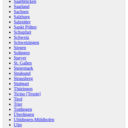
Saarbrücken
Saarland
Sachsen
Salzburg
Salzgitter
Sankt Pölten
Schupfart
Schweiz
Schwetzingen
Siegen
Solingen
Speyer
St. Gallen
Steiermark
Stralsund
Strausberg
Stuttgart
Thüringen
Ticino [Tessin]
Tirol
Trier
Tuttlingen
Überlingen
Uhldingen-Mühlhofen
Ulm