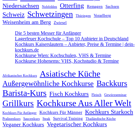
Otterfing
Niedersachsen
Remagen
Sachsen
Nohfelden
Schwetzingen
Schweiz
Vorarlberg
Thüringen
Weisenheim am Berg
Zwiesel
Die 5 besten Messer für Anfänger
Lagerfeuer Kochschule – Top 10 Anbieter in Deutschland
Kochkurs Kaiserslautern – Anbieter, Preise & Termine | dein-
kochkurs.de
Kochkurse Wien: Kochschulen, VHS & Termine
Kochkurse Hohenems: VHS, Kochstudio & Termine
Asiatische Küche
Afrikanischer Kochkurs
Backkurs
Außergewöhnliche Kochkurse
Barista-Kurs
Fisch Kochkurs
Fleisch
Gewürzseminar
Kochkurse Aus Aller Welt
Grillkurs
Kochkurs Starkoch
Kochkurs Für Männer
Kochkurs Für Anfänger
Survival Training
Pralinenkurs
Saucenkurs
Steak
Thailändische Küche
Vegetarischer Kochkurs
Veganer Kochkurs