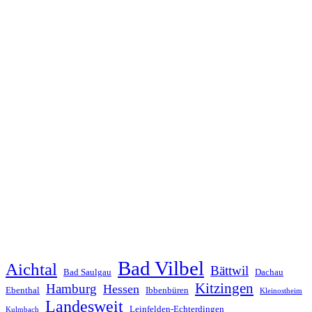
Bad Vilbel
Aichtal
Bättwil
Bad Saulgau
Dachau
Kitzingen
Hamburg
Hessen
Ebenthal
Ibbenbüren
Kleinostheim
Landesweit
Leinfelden-Echterdingen
Kulmbach