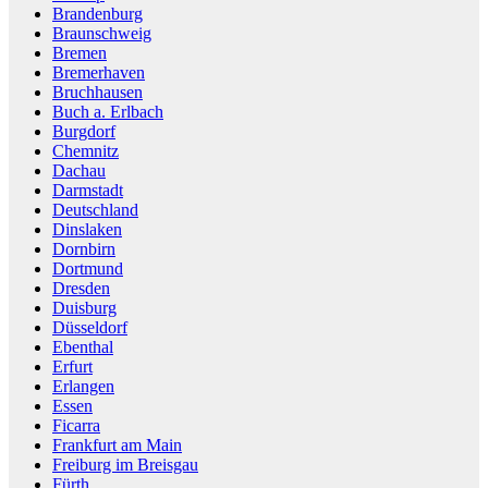
Brandenburg
Braunschweig
Bremen
Bremerhaven
Bruchhausen
Buch a. Erlbach
Burgdorf
Chemnitz
Dachau
Darmstadt
Deutschland
Dinslaken
Dornbirn
Dortmund
Dresden
Duisburg
Düsseldorf
Ebenthal
Erfurt
Erlangen
Essen
Ficarra
Frankfurt am Main
Freiburg im Breisgau
Fürth