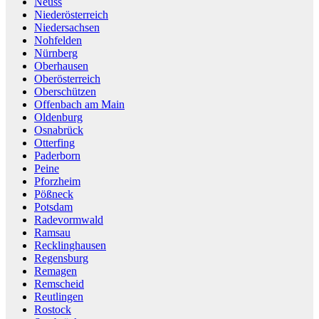
Neuss
Niederösterreich
Niedersachsen
Nohfelden
Nürnberg
Oberhausen
Oberösterreich
Oberschützen
Offenbach am Main
Oldenburg
Osnabrück
Otterfing
Paderborn
Peine
Pforzheim
Pößneck
Potsdam
Radevormwald
Ramsau
Recklinghausen
Regensburg
Remagen
Remscheid
Reutlingen
Rostock