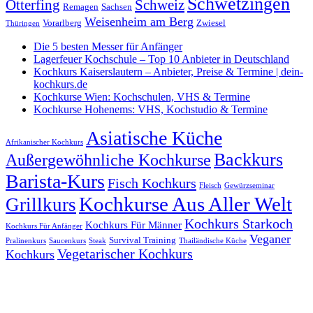
Schwetzingen
Otterfing
Schweiz
Remagen
Sachsen
Weisenheim am Berg
Vorarlberg
Zwiesel
Thüringen
Die 5 besten Messer für Anfänger
Lagerfeuer Kochschule – Top 10 Anbieter in Deutschland
Kochkurs Kaiserslautern – Anbieter, Preise & Termine | dein-
kochkurs.de
Kochkurse Wien: Kochschulen, VHS & Termine
Kochkurse Hohenems: VHS, Kochstudio & Termine
Asiatische Küche
Afrikanischer Kochkurs
Backkurs
Außergewöhnliche Kochkurse
Barista-Kurs
Fisch Kochkurs
Fleisch
Gewürzseminar
Kochkurse Aus Aller Welt
Grillkurs
Kochkurs Starkoch
Kochkurs Für Männer
Kochkurs Für Anfänger
Veganer
Survival Training
Pralinenkurs
Saucenkurs
Steak
Thailändische Küche
Vegetarischer Kochkurs
Kochkurs