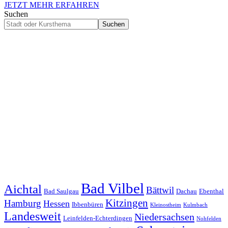
JETZT MEHR ERFAHREN
Suchen
Suchen
Bad Vilbel
Aichtal
Bättwil
Bad Saulgau
Dachau
Ebenthal
Kitzingen
Hamburg
Hessen
Ibbenbüren
Kleinostheim
Kulmbach
Landesweit
Niedersachsen
Leinfelden-Echterdingen
Nohfelden