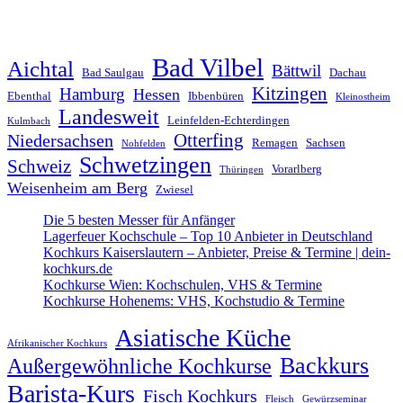
Bad Vilbel
Aichtal
Bättwil
Bad Saulgau
Dachau
Kitzingen
Hamburg
Hessen
Ebenthal
Ibbenbüren
Kleinostheim
Landesweit
Leinfelden-Echterdingen
Kulmbach
Otterfing
Niedersachsen
Remagen
Sachsen
Nohfelden
Schwetzingen
Schweiz
Vorarlberg
Thüringen
Weisenheim am Berg
Zwiesel
Die 5 besten Messer für Anfänger
Lagerfeuer Kochschule – Top 10 Anbieter in Deutschland
Kochkurs Kaiserslautern – Anbieter, Preise & Termine | dein-
kochkurs.de
Kochkurse Wien: Kochschulen, VHS & Termine
Kochkurse Hohenems: VHS, Kochstudio & Termine
Asiatische Küche
Afrikanischer Kochkurs
Backkurs
Außergewöhnliche Kochkurse
Barista-Kurs
Fisch Kochkurs
Fleisch
Gewürzseminar