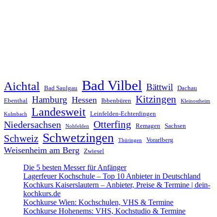
Bad Vilbel
Aichtal
Bättwil
Bad Saulgau
Dachau
Kitzingen
Hamburg
Hessen
Ebenthal
Ibbenbüren
Kleinostheim
Landesweit
Leinfelden-Echterdingen
Kulmbach
Otterfing
Niedersachsen
Remagen
Sachsen
Nohfelden
Schwetzingen
Schweiz
Vorarlberg
Thüringen
Weisenheim am Berg
Zwiesel
Die 5 besten Messer für Anfänger
Lagerfeuer Kochschule – Top 10 Anbieter in Deutschland
Kochkurs Kaiserslautern – Anbieter, Preise & Termine | dein-
kochkurs.de
Kochkurse Wien: Kochschulen, VHS & Termine
Kochkurse Hohenems: VHS, Kochstudio & Termine