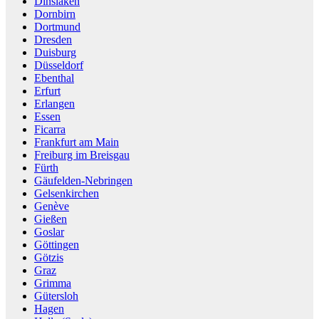
Dinslaken
Dornbirn
Dortmund
Dresden
Duisburg
Düsseldorf
Ebenthal
Erfurt
Erlangen
Essen
Ficarra
Frankfurt am Main
Freiburg im Breisgau
Fürth
Gäufelden-Nebringen
Gelsenkirchen
Genève
Gießen
Goslar
Göttingen
Götzis
Graz
Grimma
Gütersloh
Hagen