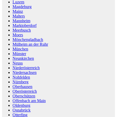
Luzern
Magdeburg
Mainz
Malters
Mannheim
Marktoberdorf
Meerbusch
Moers
Mönchengladbach
Mülheim an der Ruhr
München
Münster
Neunkirchen
Neuss
Niederösterreich
Niedersachsen
Nohfelden
Nürnberg
Oberhausen
Oberösterreich
Oberschützen
Offenbach am Main
Oldenburg
Osnabrück
Otterfing