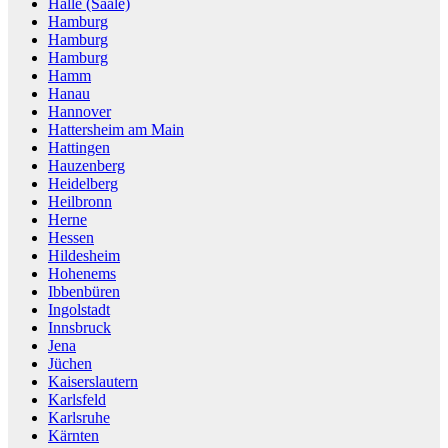
Halle (Saale)
Hamburg
Hamburg
Hamburg
Hamm
Hanau
Hannover
Hattersheim am Main
Hattingen
Hauzenberg
Heidelberg
Heilbronn
Herne
Hessen
Hildesheim
Hohenems
Ibbenbüren
Ingolstadt
Innsbruck
Jena
Jüchen
Kaiserslautern
Karlsfeld
Karlsruhe
Kärnten