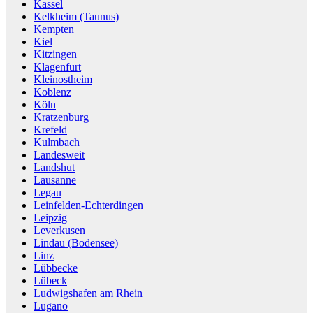
Kassel
Kelkheim (Taunus)
Kempten
Kiel
Kitzingen
Klagenfurt
Kleinostheim
Koblenz
Köln
Kratzenburg
Krefeld
Kulmbach
Landesweit
Landshut
Lausanne
Legau
Leinfelden-Echterdingen
Leipzig
Leverkusen
Lindau (Bodensee)
Linz
Lübbecke
Lübeck
Ludwigshafen am Rhein
Lugano