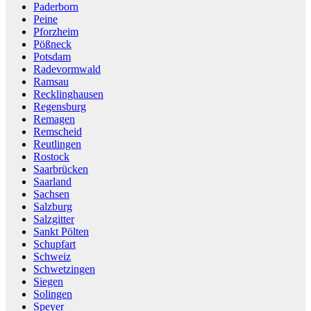
Paderborn
Peine
Pforzheim
Pößneck
Potsdam
Radevormwald
Ramsau
Recklinghausen
Regensburg
Remagen
Remscheid
Reutlingen
Rostock
Saarbrücken
Saarland
Sachsen
Salzburg
Salzgitter
Sankt Pölten
Schupfart
Schweiz
Schwetzingen
Siegen
Solingen
Speyer