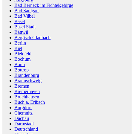
Bad Berneck im Fichtelgebirge
Bad Saulgau
Bad Vilbel
Basel
Basel Stadt
Bättwil
Bergisch Gladbach
Berlin
Biel
Bielefeld
Bochum
Bonn
Bottrop
Brandenburg
Braunschweig
Bremen
Bremerhaven
Bruchhausen
Buch a. Erlbach
Burgdorf
Chemnitz
Dachau
Darmstadt
Deutschland