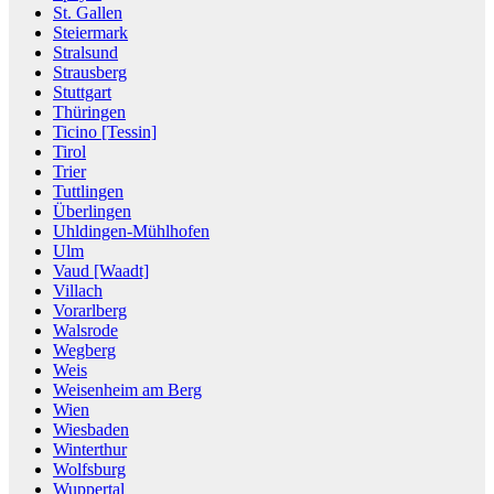
St. Gallen
Steiermark
Stralsund
Strausberg
Stuttgart
Thüringen
Ticino [Tessin]
Tirol
Trier
Tuttlingen
Überlingen
Uhldingen-Mühlhofen
Ulm
Vaud [Waadt]
Villach
Vorarlberg
Walsrode
Wegberg
Weis
Weisenheim am Berg
Wien
Wiesbaden
Winterthur
Wolfsburg
Wuppertal