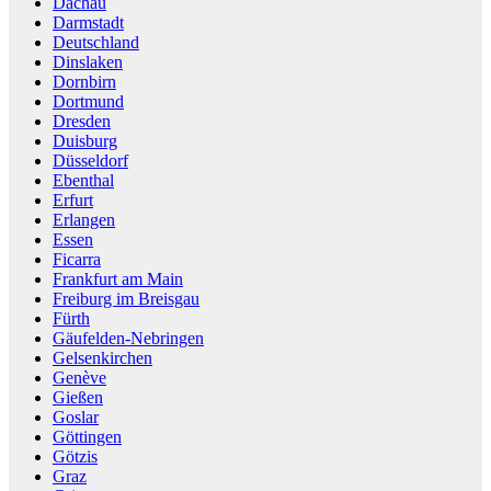
Dachau
Darmstadt
Deutschland
Dinslaken
Dornbirn
Dortmund
Dresden
Duisburg
Düsseldorf
Ebenthal
Erfurt
Erlangen
Essen
Ficarra
Frankfurt am Main
Freiburg im Breisgau
Fürth
Gäufelden-Nebringen
Gelsenkirchen
Genève
Gießen
Goslar
Göttingen
Götzis
Graz