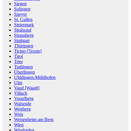
Siegen
Solingen
Speyer
St. Gallen
Steiermark
Stralsund
Strausberg
Stuttgart
Thüringen
Ticino [Tessin]
Tirol
Trier
Tuttlingen
Überlingen
Uhldingen-Mühlhofen
Ulm
Vaud [Waadt]
Villach
Vorarlberg
Walsrode
Wegberg
Weis
Weisenheim am Berg
Wien
Wiesbaden