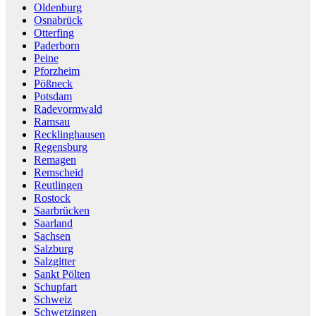
Oldenburg
Osnabrück
Otterfing
Paderborn
Peine
Pforzheim
Pößneck
Potsdam
Radevormwald
Ramsau
Recklinghausen
Regensburg
Remagen
Remscheid
Reutlingen
Rostock
Saarbrücken
Saarland
Sachsen
Salzburg
Salzgitter
Sankt Pölten
Schupfart
Schweiz
Schwetzingen