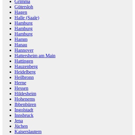
Grimma
Gütersloh
Hagen
Halle (Saale)
Hamburg
Hamburg
Hamburg
Hamm
Hanau
Hannover
Hattersheim am Main
Hattingen
Hauzenberg
Heidelberg
Heilbronn
Herne
Hessen
Hildesheim
Hohenems
Ibbenbüren
Ingolstadt
Innsbruck
Jena
Jüchen
Kaiserslautern