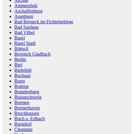
Aichtal
Ammersbek
Aschaffenburg
Augsburg
Bad Berneck im Fichtelgebirge
Bad Saulgau
Bad Vilbel
Basel
Basel Stadt
Bättwil
Bergisch Gladbach
Berlin
Biel
Bielefeld
Bochum
Bonn
Bottrop
Brandenburg
Braunschweig
Bremen
Bremerhaven
Bruchhausen
Buch a. Erlbach
Burgdorf
Chemnitz