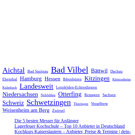
Bad Vilbel
Aichtal
Bättwil
Bad Saulgau
Dachau
Kitzingen
Hamburg
Hessen
Ebenthal
Ibbenbüren
Kleinostheim
Landesweit
Leinfelden-Echterdingen
Kulmbach
Otterfing
Niedersachsen
Remagen
Sachsen
Nohfelden
Schwetzingen
Schweiz
Vorarlberg
Thüringen
Weisenheim am Berg
Zwiesel
Die 5 besten Messer für Anfänger
Lagerfeuer Kochschule – Top 10 Anbieter in Deutschland
Kochkurs Kaiserslautern – Anbieter, Preise & Termine | dein-