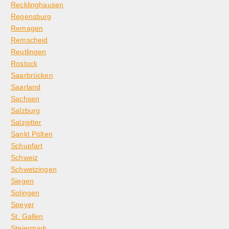
Recklinghausen
Regensburg
Remagen
Remscheid
Reutlingen
Rostock
Saarbrücken
Saarland
Sachsen
Salzburg
Salzgitter
Sankt Pölten
Schupfart
Schweiz
Schwetzingen
Siegen
Solingen
Speyer
St. Gallen
Steiermark