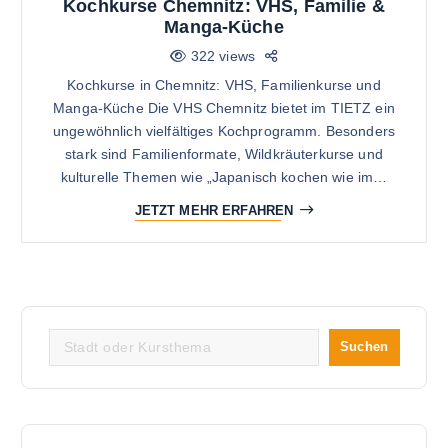
Kochkurse Chemnitz: VHS, Familie &
Manga-Küche
322 views
Kochkurse in Chemnitz: VHS, Familienkurse und
Manga-Küche Die VHS Chemnitz bietet im TIETZ ein
ungewöhnlich vielfältiges Kochprogramm. Besonders
stark sind Familienformate, Wildkräuterkurse und
kulturelle Themen wie „Japanisch kochen wie im…
JETZT MEHR ERFAHREN
S
Suchen
u
c
h
e