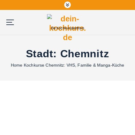
Z
u
m
I
Die Kochkursplattform
n
h
a
Stadt:
Chemnitz
l
t
Home
Kochkurse Chemnitz: VHS, Familie & Manga-Küche
s
p
r
i
n
g
e
n