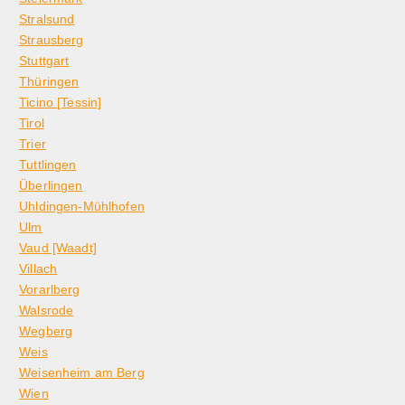
Stralsund
Strausberg
Stuttgart
Thüringen
Ticino [Tessin]
Tirol
Trier
Tuttlingen
Überlingen
Uhldingen-Mühlhofen
Ulm
Vaud [Waadt]
Villach
Vorarlberg
Walsrode
Wegberg
Weis
Weisenheim am Berg
Wien