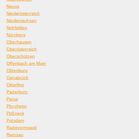
Neuss
Niederösterreich
Niedersachsen
Nohfelden
Nürnberg
Oberhausen
Oberösterreich
Oberschützen
Offenbach am Main
Oldenburg
Osnabrück
Otterfing
Paderborn
Peine
Pforzheim
Pößneck
Potsdam
Radevormwald
Ramsau