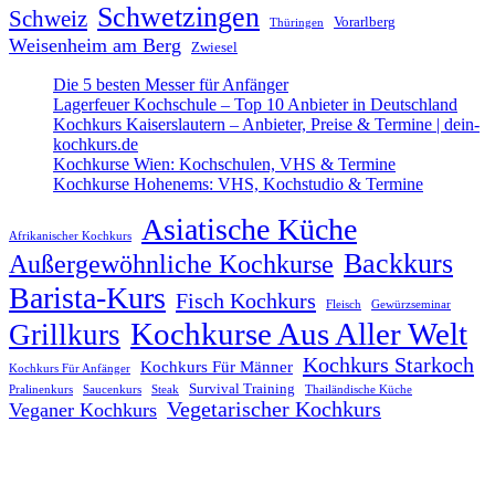
Schwetzingen
Schweiz
Vorarlberg
Thüringen
Weisenheim am Berg
Zwiesel
Die 5 besten Messer für Anfänger
Lagerfeuer Kochschule – Top 10 Anbieter in Deutschland
Kochkurs Kaiserslautern – Anbieter, Preise & Termine | dein-
kochkurs.de
Kochkurse Wien: Kochschulen, VHS & Termine
Kochkurse Hohenems: VHS, Kochstudio & Termine
Asiatische Küche
Afrikanischer Kochkurs
Backkurs
Außergewöhnliche Kochkurse
Barista-Kurs
Fisch Kochkurs
Fleisch
Gewürzseminar
Kochkurse Aus Aller Welt
Grillkurs
Kochkurs Starkoch
Kochkurs Für Männer
Kochkurs Für Anfänger
Survival Training
Pralinenkurs
Saucenkurs
Steak
Thailändische Küche
Vegetarischer Kochkurs
Veganer Kochkurs