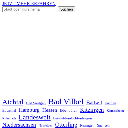
JETZT MEHR ERFAHREN
Suchen
Suchen
Bad Vilbel
Aichtal
Bättwil
Bad Saulgau
Dachau
Kitzingen
Hamburg
Hessen
Ebenthal
Ibbenbüren
Kleinostheim
Landesweit
Leinfelden-Echterdingen
Kulmbach
Otterfing
Niedersachsen
Remagen
Sachsen
Nohfelden