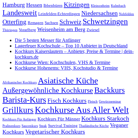
Kitzingen
Hamburg
Hessen
Ibbenbüren
Kleinostheim
Kulmbach
Landesweit
Niedersachsen
Leinfelden-Echterdingen
Nohfelden
Schwetzingen
Otterfing
Schweiz
Remagen
Sachsen
Weisenheim am Berg
Vorarlberg
Zwiesel
Thüringen
Die 5 besten Messer für Anfänger
Lagerfeuer Kochschule – Top 10 Anbieter in Deutschland
Kochkurs Kaiserslautern – Anbieter, Preise & Termine | dein-
kochkurs.de
Kochkurse Wien: Kochschulen, VHS & Termine
Kochkurse Hohenems: VHS, Kochstudio & Termine
Asiatische Küche
Afrikanischer Kochkurs
Backkurs
Außergewöhnliche Kochkurse
Barista-Kurs
Fisch Kochkurs
Fleisch
Gewürzseminar
Kochkurse Aus Aller Welt
Grillkurs
Kochkurs Starkoch
Kochkurs Für Männer
Kochkurs Für Anfänger
Veganer
Survival Training
Pralinenkurs
Saucenkurs
Steak
Thailändische Küche
Vegetarischer Kochkurs
Kochkurs