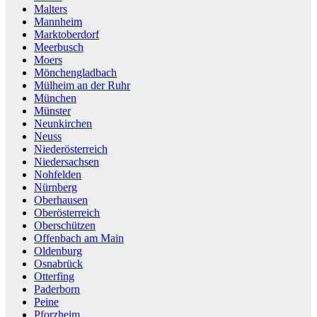
Malters
Mannheim
Marktoberdorf
Meerbusch
Moers
Mönchengladbach
Mülheim an der Ruhr
München
Münster
Neunkirchen
Neuss
Niederösterreich
Niedersachsen
Nohfelden
Nürnberg
Oberhausen
Oberösterreich
Oberschützen
Offenbach am Main
Oldenburg
Osnabrück
Otterfing
Paderborn
Peine
Pforzheim