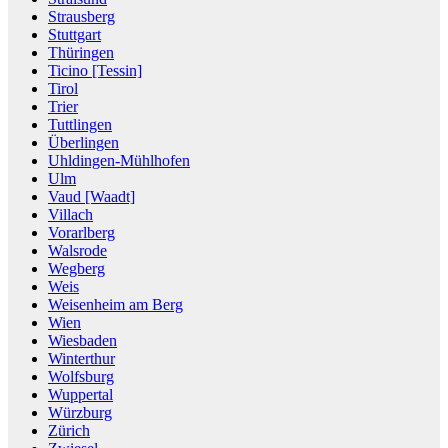
Strausberg
Stuttgart
Thüringen
Ticino [Tessin]
Tirol
Trier
Tuttlingen
Überlingen
Uhldingen-Mühlhofen
Ulm
Vaud [Waadt]
Villach
Vorarlberg
Walsrode
Wegberg
Weis
Weisenheim am Berg
Wien
Wiesbaden
Winterthur
Wolfsburg
Wuppertal
Würzburg
Zürich