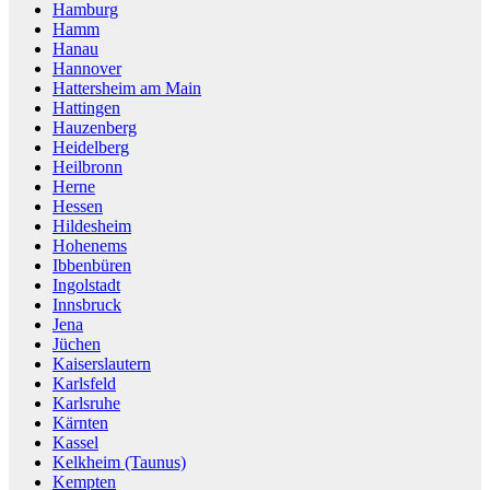
Hamburg
Hamm
Hanau
Hannover
Hattersheim am Main
Hattingen
Hauzenberg
Heidelberg
Heilbronn
Herne
Hessen
Hildesheim
Hohenems
Ibbenbüren
Ingolstadt
Innsbruck
Jena
Jüchen
Kaiserslautern
Karlsfeld
Karlsruhe
Kärnten
Kassel
Kelkheim (Taunus)
Kempten