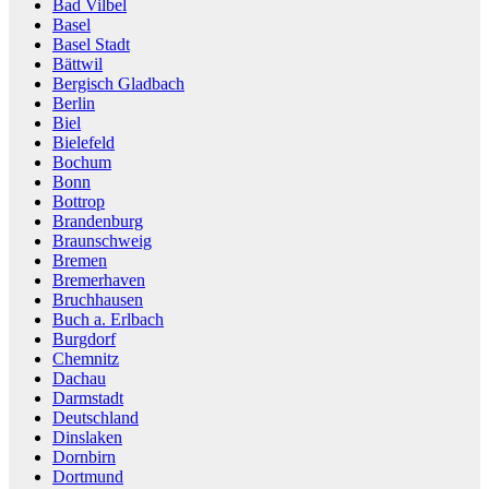
Bad Vilbel
Basel
Basel Stadt
Bättwil
Bergisch Gladbach
Berlin
Biel
Bielefeld
Bochum
Bonn
Bottrop
Brandenburg
Braunschweig
Bremen
Bremerhaven
Bruchhausen
Buch a. Erlbach
Burgdorf
Chemnitz
Dachau
Darmstadt
Deutschland
Dinslaken
Dornbirn
Dortmund