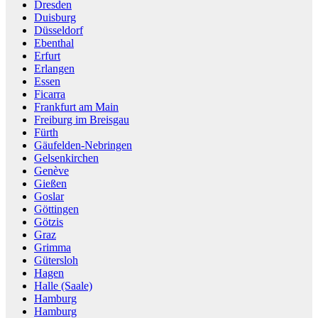
Dresden
Duisburg
Düsseldorf
Ebenthal
Erfurt
Erlangen
Essen
Ficarra
Frankfurt am Main
Freiburg im Breisgau
Fürth
Gäufelden-Nebringen
Gelsenkirchen
Genève
Gießen
Goslar
Göttingen
Götzis
Graz
Grimma
Gütersloh
Hagen
Halle (Saale)
Hamburg
Hamburg