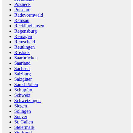
Pößneck
Potsdam
Radevormwald
Ramsau
Recklinghausen
Regensburg
Remagen
Remscheid
Reutlingen
Rostock
Saarbrücken
Saarland
Sachsen
Salzburg
Salzgitter
Sankt Pölten
Schupfart
Schweiz
Schwetzingen
Siegen
Solingen
Speyer
St. Gallen
Steiermark
Stralsund