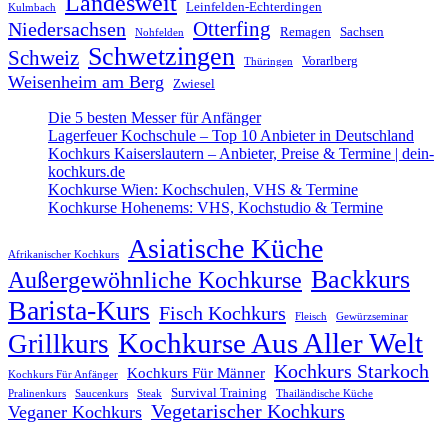
Landesweit
Leinfelden-Echterdingen
Kulmbach
Otterfing
Niedersachsen
Remagen
Sachsen
Nohfelden
Schwetzingen
Schweiz
Vorarlberg
Thüringen
Weisenheim am Berg
Zwiesel
Die 5 besten Messer für Anfänger
Lagerfeuer Kochschule – Top 10 Anbieter in Deutschland
Kochkurs Kaiserslautern – Anbieter, Preise & Termine | dein-
kochkurs.de
Kochkurse Wien: Kochschulen, VHS & Termine
Kochkurse Hohenems: VHS, Kochstudio & Termine
Asiatische Küche
Afrikanischer Kochkurs
Backkurs
Außergewöhnliche Kochkurse
Barista-Kurs
Fisch Kochkurs
Fleisch
Gewürzseminar
Kochkurse Aus Aller Welt
Grillkurs
Kochkurs Starkoch
Kochkurs Für Männer
Kochkurs Für Anfänger
Survival Training
Pralinenkurs
Saucenkurs
Steak
Thailändische Küche
Vegetarischer Kochkurs
Veganer Kochkurs