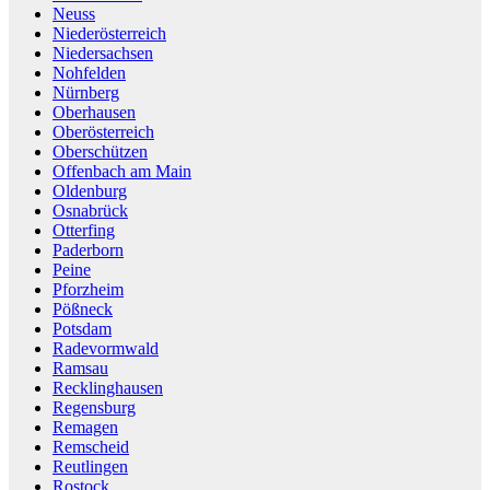
Neuss
Niederösterreich
Niedersachsen
Nohfelden
Nürnberg
Oberhausen
Oberösterreich
Oberschützen
Offenbach am Main
Oldenburg
Osnabrück
Otterfing
Paderborn
Peine
Pforzheim
Pößneck
Potsdam
Radevormwald
Ramsau
Recklinghausen
Regensburg
Remagen
Remscheid
Reutlingen
Rostock