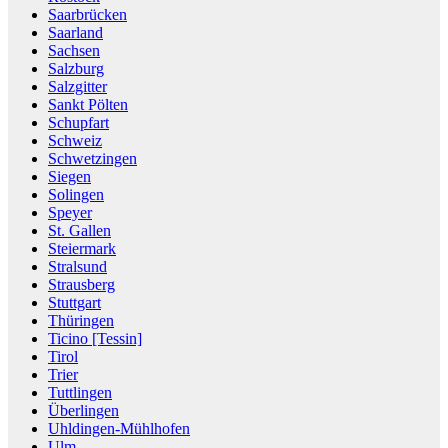
Saarbrücken
Saarland
Sachsen
Salzburg
Salzgitter
Sankt Pölten
Schupfart
Schweiz
Schwetzingen
Siegen
Solingen
Speyer
St. Gallen
Steiermark
Stralsund
Strausberg
Stuttgart
Thüringen
Ticino [Tessin]
Tirol
Trier
Tuttlingen
Überlingen
Uhldingen-Mühlhofen
Ulm