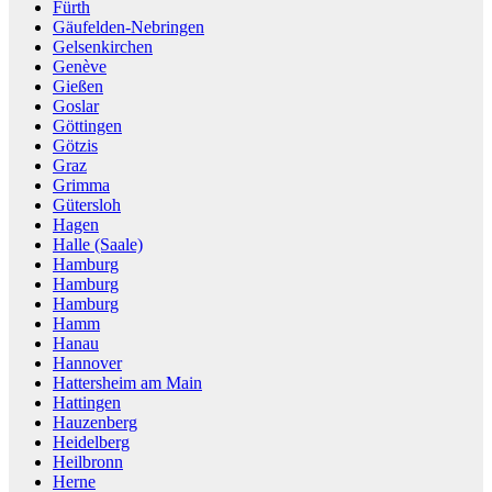
Fürth
Gäufelden-Nebringen
Gelsenkirchen
Genève
Gießen
Goslar
Göttingen
Götzis
Graz
Grimma
Gütersloh
Hagen
Halle (Saale)
Hamburg
Hamburg
Hamburg
Hamm
Hanau
Hannover
Hattersheim am Main
Hattingen
Hauzenberg
Heidelberg
Heilbronn
Herne