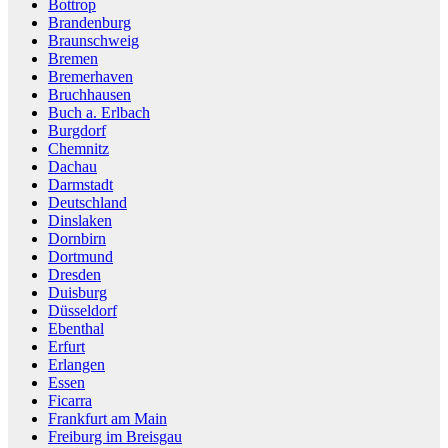
Bottrop
Brandenburg
Braunschweig
Bremen
Bremerhaven
Bruchhausen
Buch a. Erlbach
Burgdorf
Chemnitz
Dachau
Darmstadt
Deutschland
Dinslaken
Dornbirn
Dortmund
Dresden
Duisburg
Düsseldorf
Ebenthal
Erfurt
Erlangen
Essen
Ficarra
Frankfurt am Main
Freiburg im Breisgau