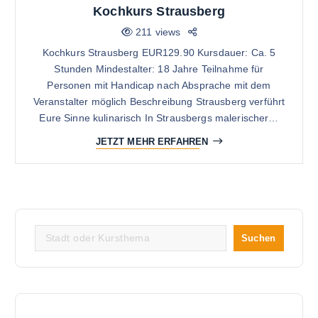
Kochkurs Strausberg
211 views
Kochkurs Strausberg EUR129.90 Kursdauer: Ca. 5
Stunden Mindestalter: 18 Jahre Teilnahme für
Personen mit Handicap nach Absprache mit dem
Veranstalter möglich Beschreibung Strausberg verführt
Eure Sinne kulinarisch In Strausbergs malerischer…
JETZT MEHR ERFAHREN
S
Suchen
u
c
h
e
n