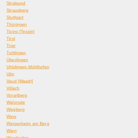
Stralsund
Strausberg
Stuttgart
Thüringen
Ticino [Tessin]
Tirol
Trier
Tuttlingen
Überlingen
Uhldingen-Mühlhofen
Ulm
Vaud [Waadt]
Villach
Vorarlberg
Walsrode
Wegberg
Weis
Weisenheim am Berg
Wien
Wiesbaden