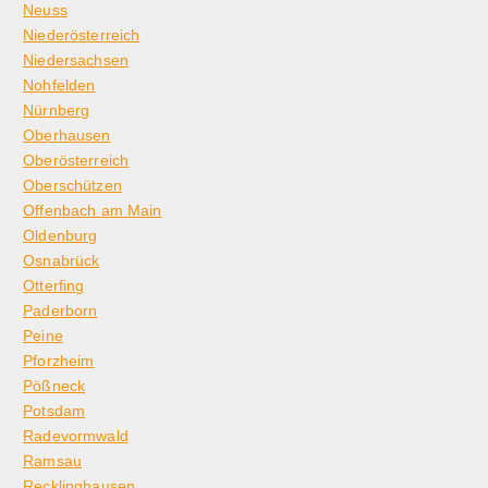
Neuss
Niederösterreich
Niedersachsen
Nohfelden
Nürnberg
Oberhausen
Oberösterreich
Oberschützen
Offenbach am Main
Oldenburg
Osnabrück
Otterfing
Paderborn
Peine
Pforzheim
Pößneck
Potsdam
Radevormwald
Ramsau
Recklinghausen