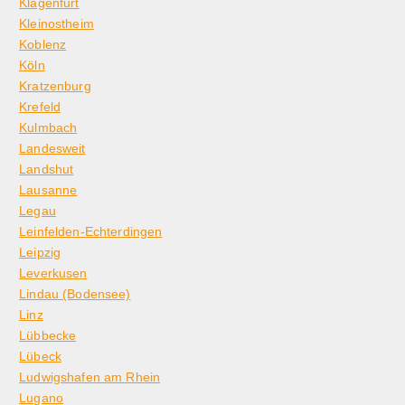
Klagenfurt
Kleinostheim
Koblenz
Köln
Kratzenburg
Krefeld
Kulmbach
Landesweit
Landshut
Lausanne
Legau
Leinfelden-Echterdingen
Leipzig
Leverkusen
Lindau (Bodensee)
Linz
Lübbecke
Lübeck
Ludwigshafen am Rhein
Lugano