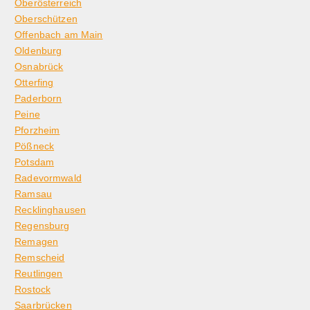
Oberösterreich
Oberschützen
Offenbach am Main
Oldenburg
Osnabrück
Otterfing
Paderborn
Peine
Pforzheim
Pößneck
Potsdam
Radevormwald
Ramsau
Recklinghausen
Regensburg
Remagen
Remscheid
Reutlingen
Rostock
Saarbrücken