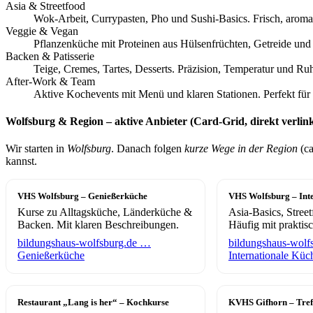
Asia & Streetfood
Wok-Arbeit, Currypasten, Pho und Sushi-Basics. Frisch, aromati
Veggie & Vegan
Pflanzenküche mit Proteinen aus Hülsenfrüchten, Getreide u
Backen & Patisserie
Teige, Cremes, Tartes, Desserts. Präzision, Temperatur und Ruh
After-Work & Team
Aktive Kochevents mit Menü und klaren Stationen. Perfekt fü
Wolfsburg & Region – aktive Anbieter (Card-Grid, direkt verlink
Wir starten in
Wolfsburg
. Danach folgen
kurze Wege in der Region
(ca
kannst.
VHS Wolfsburg – Genießerküche
VHS Wolfsburg – Int
Kurse zu Alltagsküche, Länderküche &
Asia-Basics, Stree
Backen. Mit klaren Beschreibungen.
Häufig mit praktis
bildungshaus-wolfsburg.de …
bildungshaus-wolf
Genießerküche
Internationale Küc
Restaurant „Lang is her“ – Kochkurse
KVHS Gifhorn – Tref