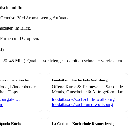
sch und flott.
nd Gemüse. Viel Aroma, wenig Aufwand.
ezeiten im Blick.
r Firmen und Gruppen.
t)
. 20–45 Min.). Qualität vor Menge – damit du schneller vergleichen
ernationale Küche
Foodatlas – Kochschule Wolfsburg
tfood, Länderabende.
Offene Kurse & Teamevents. Saisonale
chen Tipps.
Menüs, Gutscheine & Anfrageformular.
sburg.de …
foodatlas.de/kochschule-wolfsburg
he
foodatlas.de/kochkurse-wolfsburg
fpunkt Küche
La Cocina – Kochschule Braunschweig