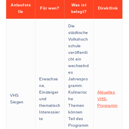
Anlaufste
Was ist
Für wen?
Direktlink
lle
belegt?
Die
städtische
Volkshoch
schule
veröffentli
cht ein
wechselnd
es
Erwachse
Jahrespro
ne,
gramm.
Einsteiger
Kulinarisc
Aktuelles
VHS
und
he
VHS-
Siegen
thematisch
Themen
Programm
Interessier
können
te
Teil des
Programm