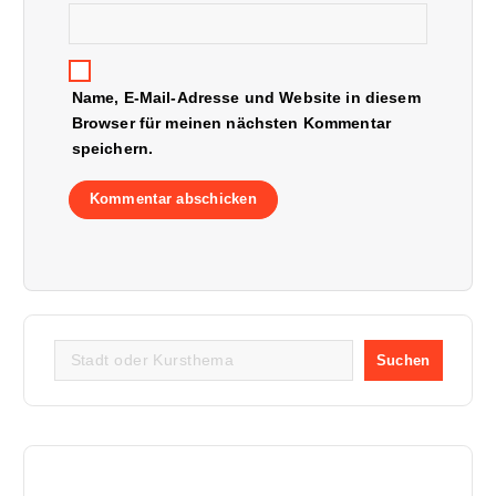
Name, E-Mail-Adresse und Website in diesem
Browser für meinen nächsten Kommentar
speichern.
S
Suchen
u
c
h
e
n