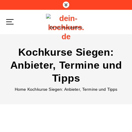
Z
u
m
I
Die Kochkursplattform
n
h
a
Kochkurse Siegen:
l
t
Anbieter, Termine und
s
p
Tipps
r
i
Home
Kochkurse Siegen: Anbieter, Termine und Tipps
n
g
e
n