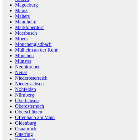
Magdeburg
Mainz
Malters
Mannheim
Marktoberdorf
Meerbusch
Moers
Mönchengladbach
Mülheim an der Ruhr
München
Münster
Neunkirchen
Neuss
Niederösterreich
Niedersachsen
Nohfelden
Nürnberg
Oberhausen
Oberösterreich
Oberschützen
Offenbach am Main
Oldenburg
Osnabrück
Otterfing
Paderborn