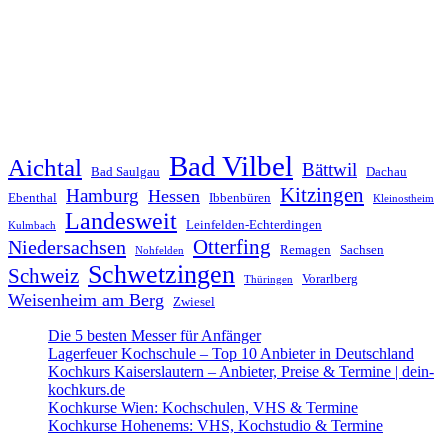
Bad Vilbel
Aichtal
Bättwil
Bad Saulgau
Dachau
Kitzingen
Hamburg
Hessen
Ebenthal
Ibbenbüren
Kleinostheim
Landesweit
Leinfelden-Echterdingen
Kulmbach
Otterfing
Niedersachsen
Remagen
Sachsen
Nohfelden
Schwetzingen
Schweiz
Vorarlberg
Thüringen
Weisenheim am Berg
Zwiesel
Die 5 besten Messer für Anfänger
Lagerfeuer Kochschule – Top 10 Anbieter in Deutschland
Kochkurs Kaiserslautern – Anbieter, Preise & Termine | dein-
kochkurs.de
Kochkurse Wien: Kochschulen, VHS & Termine
Kochkurse Hohenems: VHS, Kochstudio & Termine