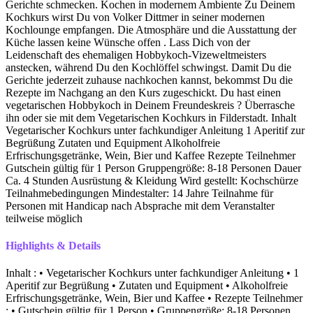
Gerichte schmecken. Kochen in modernem Ambiente Zu Deinem
Kochkurs wirst Du von Volker Dittmer in seiner modernen
Kochlounge empfangen. Die Atmosphäre und die Ausstattung der
Küche lassen keine Wünsche offen . Lass Dich von der
Leidenschaft des ehemaligen Hobbykoch-Vizeweltmeisters
anstecken, während Du den Kochlöffel schwingst. Damit Du die
Gerichte jederzeit zuhause nachkochen kannst, bekommst Du die
Rezepte im Nachgang an den Kurs zugeschickt. Du hast einen
vegetarischen Hobbykoch in Deinem Freundeskreis ? Überrasche
ihn oder sie mit dem Vegetarischen Kochkurs in Filderstadt. Inhalt
Vegetarischer Kochkurs unter fachkundiger Anleitung 1 Aperitif zur
Begrüßung Zutaten und Equipment Alkoholfreie
Erfrischungsgetränke, Wein, Bier und Kaffee Rezepte Teilnehmer
Gutschein gültig für 1 Person Gruppengröße: 8-18 Personen Dauer
Ca. 4 Stunden Ausrüstung & Kleidung Wird gestellt: Kochschürze
Teilnahmebedingungen Mindestalter: 14 Jahre Teilnahme für
Personen mit Handicap nach Absprache mit dem Veranstalter
teilweise möglich
Highlights & Details
Inhalt : • Vegetarischer Kochkurs unter fachkundiger Anleitung • 1
Aperitif zur Begrüßung • Zutaten und Equipment • Alkoholfreie
Erfrischungsgetränke, Wein, Bier und Kaffee • Rezepte Teilnehmer
: • Gutschein gültig für 1 Person • Gruppengröße: 8-18 Personen