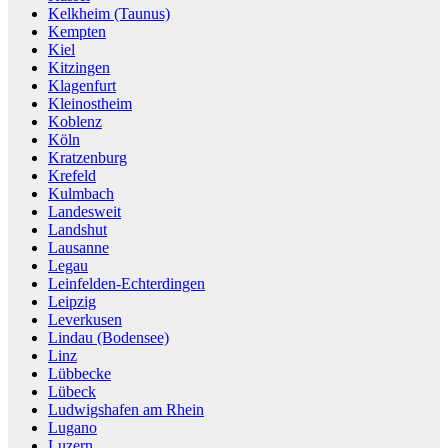
Kelkheim (Taunus)
Kempten
Kiel
Kitzingen
Klagenfurt
Kleinostheim
Koblenz
Köln
Kratzenburg
Krefeld
Kulmbach
Landesweit
Landshut
Lausanne
Legau
Leinfelden-Echterdingen
Leipzig
Leverkusen
Lindau (Bodensee)
Linz
Lübbecke
Lübeck
Ludwigshafen am Rhein
Lugano
Luzern