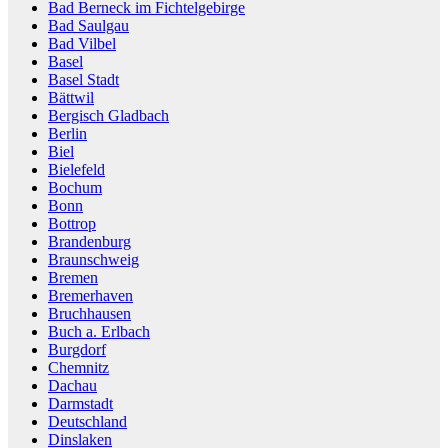
Bad Berneck im Fichtelgebirge
Bad Saulgau
Bad Vilbel
Basel
Basel Stadt
Bättwil
Bergisch Gladbach
Berlin
Biel
Bielefeld
Bochum
Bonn
Bottrop
Brandenburg
Braunschweig
Bremen
Bremerhaven
Bruchhausen
Buch a. Erlbach
Burgdorf
Chemnitz
Dachau
Darmstadt
Deutschland
Dinslaken