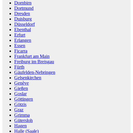
Dornbirn
Dortmund
Dresden
Duisburg
Düsseldorf
Ebenthal
Erfurt
Erlangen
Essen
Ficarra
Frankfurt am Main
Freiburg im Breisgau
Fürth
Gäufelden-Nebringen
Gelsenkirchen
Genève
Gießen
Goslar
Göttingen
Götzis
Graz
Grimma
Gütersloh
Hagen
Halle (Saale)