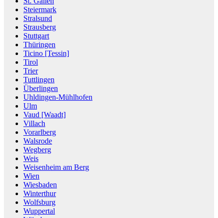
St. Gallen
Steiermark
Stralsund
Strausberg
Stuttgart
Thüringen
Ticino [Tessin]
Tirol
Trier
Tuttlingen
Überlingen
Uhldingen-Mühlhofen
Ulm
Vaud [Waadt]
Villach
Vorarlberg
Walsrode
Wegberg
Weis
Weisenheim am Berg
Wien
Wiesbaden
Winterthur
Wolfsburg
Wuppertal