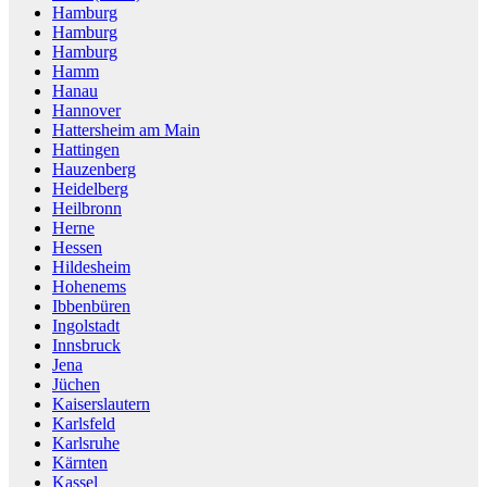
Hamburg
Hamburg
Hamburg
Hamm
Hanau
Hannover
Hattersheim am Main
Hattingen
Hauzenberg
Heidelberg
Heilbronn
Herne
Hessen
Hildesheim
Hohenems
Ibbenbüren
Ingolstadt
Innsbruck
Jena
Jüchen
Kaiserslautern
Karlsfeld
Karlsruhe
Kärnten
Kassel