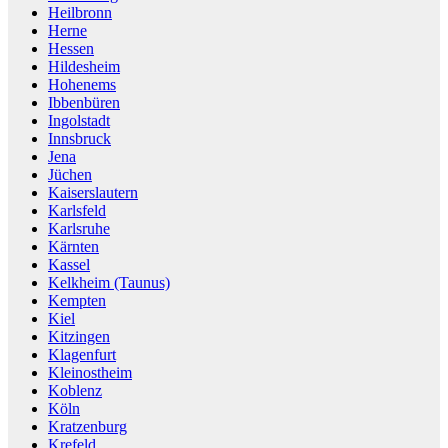
Heilbronn
Herne
Hessen
Hildesheim
Hohenems
Ibbenbüren
Ingolstadt
Innsbruck
Jena
Jüchen
Kaiserslautern
Karlsfeld
Karlsruhe
Kärnten
Kassel
Kelkheim (Taunus)
Kempten
Kiel
Kitzingen
Klagenfurt
Kleinostheim
Koblenz
Köln
Kratzenburg
Krefeld