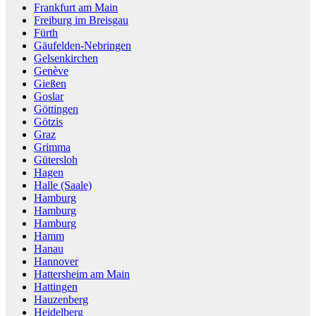
Frankfurt am Main
Freiburg im Breisgau
Fürth
Gäufelden-Nebringen
Gelsenkirchen
Genève
Gießen
Goslar
Göttingen
Götzis
Graz
Grimma
Gütersloh
Hagen
Halle (Saale)
Hamburg
Hamburg
Hamburg
Hamm
Hanau
Hannover
Hattersheim am Main
Hattingen
Hauzenberg
Heidelberg