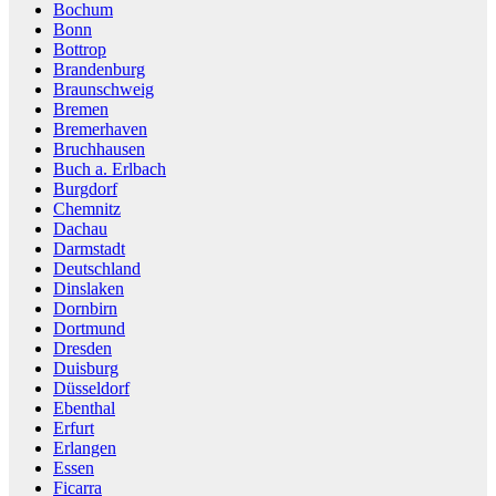
Bochum
Bonn
Bottrop
Brandenburg
Braunschweig
Bremen
Bremerhaven
Bruchhausen
Buch a. Erlbach
Burgdorf
Chemnitz
Dachau
Darmstadt
Deutschland
Dinslaken
Dornbirn
Dortmund
Dresden
Duisburg
Düsseldorf
Ebenthal
Erfurt
Erlangen
Essen
Ficarra