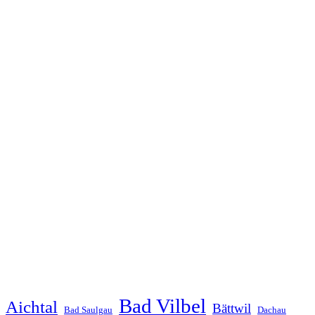
Bad Vilbel
Aichtal
Bättwil
Bad Saulgau
Dachau