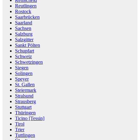
Remscheid
Reutlingen
Rostock
Saarbrücken
Saarland
Sachsen
Salzburg
Salzgitter
Sankt Pölten
Schupfart
Schweiz
Schwetzingen
Siegen
Solingen
Speyer
St. Gallen
Steiermark
Stralsund
Strausberg
Stuttgart
Thüringen
Ticino [Tessin]
Tirol
Trier
Tuttlingen