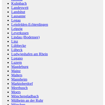
Kulmbach
Landesweit
Landshut
Lausanne
Legau
Leinfelden-Echterdingen
Leipzig
Leverkusen
Lindau (Bodensee)
Linz
Lübbecke
Lübeck
Ludwigshafen am Rhein
Lugano
Luzern
Magdeburg
Mainz
Malters
Mannheim
Marktoberdorf
Meerbusch
Moers
Mönchengladbach
Mülheim an der Ruhr
München