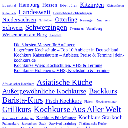
Kitzingen
Hamburg
Hessen
Ebenthal
Ibbenbüren
Kleinostheim
Landesweit
Leinfelden-Echterdingen
Kulmbach
Otterfing
Niedersachsen
Remagen
Sachsen
Nohfelden
Schwetzingen
Schweiz
Vorarlberg
Thüringen
Weisenheim am Berg
Zwiesel
Die 5 besten Messer für Anfänger
Lagerfeuer Kochschule – Top 10 Anbieter in Deutschland
Kochkurs Kaiserslautern – Anbieter, Preise & Termine | dein-
kochkurs.de
Kochkurse Wien: Kochschulen, VHS & Termine
Kochkurse Hohenems: VHS, Kochstudio & Termine
Asiatische Küche
Afrikanischer Kochkurs
Backkurs
Außergewöhnliche Kochkurse
Barista-Kurs
Fisch Kochkurs
Fleisch
Gewürzseminar
Kochkurse Aus Aller Welt
Grillkurs
Kochkurs Starkoch
Kochkurs Für Männer
Kochkurs Für Anfänger
Survival Training
Pralinenkurs
Saucenkurs
Steak
Thailändische Küche