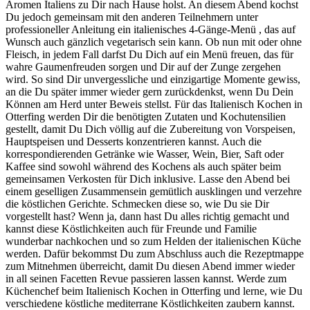
Aromen Italiens zu Dir nach Hause holst. An diesem Abend kochst
Du jedoch gemeinsam mit den anderen Teilnehmern unter
professioneller Anleitung ein italienisches 4-Gänge-Menü , das auf
Wunsch auch gänzlich vegetarisch sein kann. Ob nun mit oder ohne
Fleisch, in jedem Fall darfst Du Dich auf ein Menü freuen, das für
wahre Gaumenfreuden sorgen und Dir auf der Zunge zergehen
wird. So sind Dir unvergessliche und einzigartige Momente gewiss,
an die Du später immer wieder gern zurückdenkst, wenn Du Dein
Können am Herd unter Beweis stellst. Für das Italienisch Kochen in
Otterfing werden Dir die benötigten Zutaten und Kochutensilien
gestellt, damit Du Dich völlig auf die Zubereitung von Vorspeisen,
Hauptspeisen und Desserts konzentrieren kannst. Auch die
korrespondierenden Getränke wie Wasser, Wein, Bier, Saft oder
Kaffee sind sowohl während des Kochens als auch später beim
gemeinsamen Verkosten für Dich inklusive. Lasse den Abend bei
einem geselligen Zusammensein gemütlich ausklingen und verzehre
die köstlichen Gerichte. Schmecken diese so, wie Du sie Dir
vorgestellt hast? Wenn ja, dann hast Du alles richtig gemacht und
kannst diese Köstlichkeiten auch für Freunde und Familie
wunderbar nachkochen und so zum Helden der italienischen Küche
werden. Dafür bekommst Du zum Abschluss auch die Rezeptmappe
zum Mitnehmen überreicht, damit Du diesen Abend immer wieder
in all seinen Facetten Revue passieren lassen kannst. Werde zum
Küchenchef beim Italienisch Kochen in Otterfing und lerne, wie Du
verschiedene köstliche mediterrane Köstlichkeiten zaubern kannst.