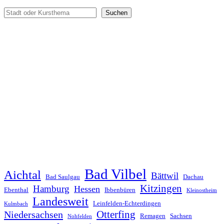
Suchen
Suchen
Bad Vilbel
Aichtal
Bättwil
Bad Saulgau
Dachau
Kitzingen
Hamburg
Hessen
Ebenthal
Ibbenbüren
Kleinostheim
Landesweit
Leinfelden-Echterdingen
Kulmbach
Otterfing
Niedersachsen
Remagen
Sachsen
Nohfelden