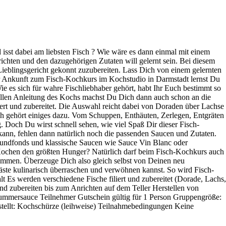
 isst dabei am liebsten Fisch ? Wie wäre es dann einmal mit einem
ichten und den dazugehörigen Zutaten will gelernt sein. Bei diesem
ieblingsgericht gekonnt zuzubereiten. Lass Dich von einem gelernten
r Ankunft zum Fisch-Kochkurs im Kochstudio in Darmstadt lernst Du
 es sich für wahre Fischliebhaber gehört, habt Ihr Euch bestimmt so
onellen Anleitung des Kochs machst Du Dich dann auch schon an die
ert und zubereitet. Die Auswahl reicht dabei von Doraden über Lachse
ch gehört einiges dazu. Vom Schuppen, Enthäuten, Zerlegen, Entgräten
. Doch Du wirst schnell sehen, wie viel Spaß Dir dieser Fisch-
ann, fehlen dann natürlich noch die passenden Saucen und Zutaten.
undfonds und klassische Saucen wie Sauce Vin Blanc oder
ochen den größten Hunger? Natürlich darf beim Fisch-Kochkurs auch
ommen. Überzeuge Dich also gleich selbst von Deinen neu
ste kulinarisch überraschen und verwöhnen kannst. So wird Fisch-
t Es werden verschiedene Fische filiert und zubereitet (Dorade, Lachs,
nd zubereiten bis zum Anrichten auf dem Teller Herstellen von
ummersauce Teilnehmer Gutschein gültig für 1 Person Gruppengröße:
tellt: Kochschürze (leihweise) Teilnahmebedingungen Keine