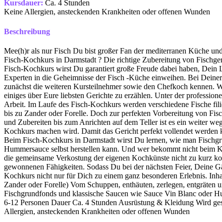
Kursdauer:
Ca. 4 Stunden
Keine Allergien, ansteckenden Krankheiten oder offenen Wunden
Beschreibung
Mee(h)r als nur Fisch Du bist großer Fan der mediterranen Küche und
Fisch-Kochkurs in Darmstadt ? Die richtige Zubereitung von Fischger
Fisch-Kochkurs wirst Du garantiert große Freude dabei haben, Dein L
Experten in die Geheimnisse der Fisch -Küche einweihen. Bei Deine
zunächst die weiteren Kursteilnehmer sowie den Chefkoch kennen. Wie
einiges über Eure liebsten Gerichte zu erzählen. Unter der professi
Arbeit. Im Laufe des Fisch-Kochkurs werden verschiedene Fische fili
bis zu Zander oder Forelle. Doch zur perfekten Vorbereitung von Fis
und Zubereiten bis zum Anrichten auf dem Teller ist es ein weiter weg
Kochkurs machen wird. Damit das Gericht perfekt vollendet werden k
Beim Fisch-Kochkurs in Darmstadt wirst Du lernen, wie man Fischgr
Hummersauce selbst herstellen kann. Und wer bekommt nicht beim K
die gemeinsame Verkostung der eigenen Kochkünste nicht zu kurz k
gewonnenen Fähigkeiten. Sodass Du bei der nächsten Feier, Deine Gä
Kochkurs nicht nur für Dich zu einem ganz besonderen Erlebnis. Inhal
Zander oder Forelle) Vom Schuppen, enthäuten, zerlegen, entgräten u
Fischgrundfonds und klassische Saucen wie Sauce Vin Blanc oder H
6-12 Personen Dauer Ca. 4 Stunden Ausrüstung & Kleidung Wird ges
Allergien, ansteckenden Krankheiten oder offenen Wunden