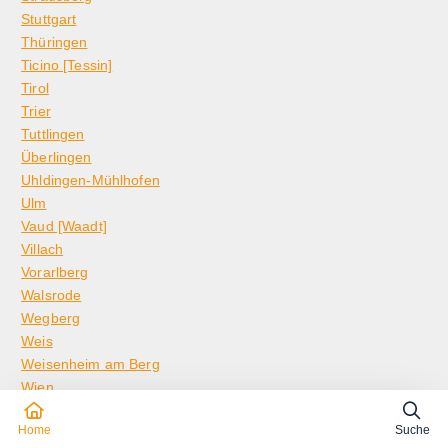
Stuttgart
Thüringen
Ticino [Tessin]
Tirol
Trier
Tuttlingen
Überlingen
Uhldingen-Mühlhofen
Ulm
Vaud [Waadt]
Villach
Vorarlberg
Walsrode
Wegberg
Weis
Weisenheim am Berg
Wien
Wiesbaden
Home
Suche
Winterthur