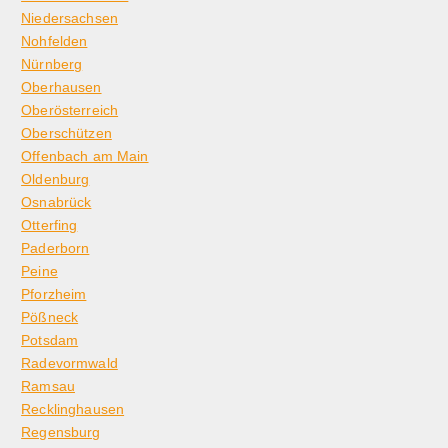
Niedersachsen
Nohfelden
Nürnberg
Oberhausen
Oberösterreich
Oberschützen
Offenbach am Main
Oldenburg
Osnabrück
Otterfing
Paderborn
Peine
Pforzheim
Pößneck
Potsdam
Radevormwald
Ramsau
Recklinghausen
Regensburg