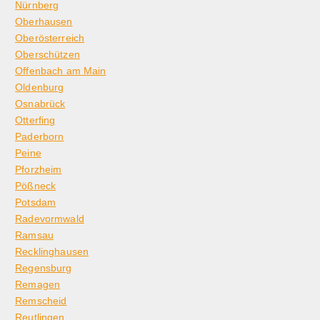
Nürnberg
Oberhausen
Oberösterreich
Oberschützen
Offenbach am Main
Oldenburg
Osnabrück
Otterfing
Paderborn
Peine
Pforzheim
Pößneck
Potsdam
Radevormwald
Ramsau
Recklinghausen
Regensburg
Remagen
Remscheid
Reutlingen