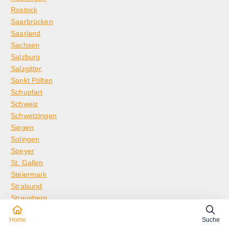
Rostock
Saarbrücken
Saarland
Sachsen
Salzburg
Salzgitter
Sankt Pölten
Schupfart
Schweiz
Schwetzingen
Siegen
Solingen
Speyer
St. Gallen
Steiermark
Stralsund
Strausberg
Stuttgart
Home
Suche
Thüringen