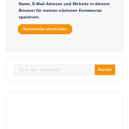
Name, E-Mail-Adresse und Website in diesem
Browser für meinen nächsten Kommentar
speichern.
S
Suchen
u
c
h
e
n