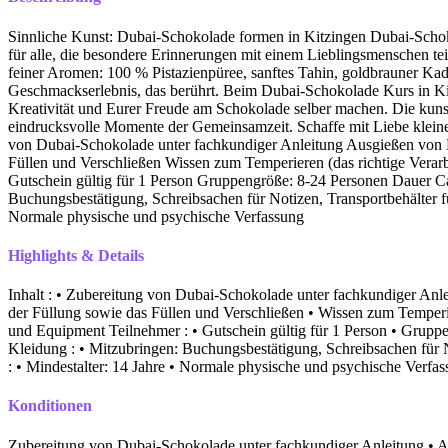
Sinnliche Kunst: Dubai-Schokolade formen in Kitzingen Dubai-Scho
für alle, die besondere Erinnerungen mit einem Lieblingsmenschen tei
feiner Aromen: 100 % Pistazienpüree, sanftes Tahin, goldbrauner Ka
Geschmackserlebnis, das berührt. Beim Dubai-Schokolade Kurs in Ki
Kreativität und Eurer Freude am Schokolade selber machen. Die kunstv
eindrucksvolle Momente der Gemeinsamzeit. Schaffe mit Liebe kleine
von Dubai-Schokolade unter fachkundiger Anleitung Ausgießen von 
Füllen und Verschließen Wissen zum Temperieren (das richtige Vera
Gutschein gültig für 1 Person Gruppengröße: 8-24 Personen Dauer 
Buchungsbestätigung, Schreibsachen für Notizen, Transportbehälter 
Normale physische und psychische Verfassung
Highlights & Details
Inhalt : • Zubereitung von Dubai-Schokolade unter fachkundiger Anl
der Füllung sowie das Füllen und Verschließen • Wissen zum Temperie
und Equipment Teilnehmer : • Gutschein gültig für 1 Person • Grupp
Kleidung : • Mitzubringen: Buchungsbestätigung, Schreibsachen für 
: • Mindestalter: 14 Jahre • Normale physische und psychische Verfa
Konditionen
Zubereitung von Dubai-Schokolade unter fachkundiger Anleitung • A