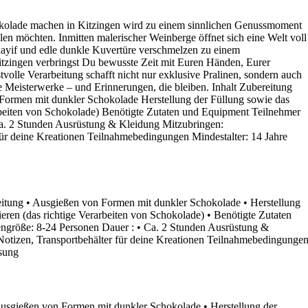
kolade machen in Kitzingen wird zu einem sinnlichen Genussmoment
len möchten. Inmitten malerischer Weinberge öffnet sich eine Welt voll
dayif und edle dunkle Kuvertüre verschmelzen zu einem
tzingen verbringst Du bewusste Zeit mit Euren Händen, Eurer
olle Verarbeitung schafft nicht nur exklusive Pralinen, sondern auch
 Meisterwerke – und Erinnerungen, die bleiben. Inhalt Zubereitung
Formen mit dunkler Schokolade Herstellung der Füllung sowie das
rbeiten von Schokolade) Benötigte Zutaten und Equipment Teilnehmer
Ca. 2 Stunden Ausrüstung & Kleidung Mitzubringen:
für deine Kreationen Teilnahmebedingungen Mindestalter: 14 Jahre
eitung • Ausgießen von Formen mit dunkler Schokolade • Herstellung
ren (das richtige Verarbeiten von Schokolade) • Benötigte Zutaten
engröße: 8-24 Personen Dauer : • Ca. 2 Stunden Ausrüstung &
Notizen, Transportbehälter für deine Kreationen Teilnahmebedingunge
ssung
usgießen von Formen mit dunkler Schokolade • Herstellung der