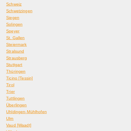
Schweiz
Schwetzingen
Siegen
Solingen
Speyer
St. Gallen
Steiermark
Stralsund
Strausberg
Stuttgart
Thüringen
Ticino [Tessin]
Tirol
Trier
Tuttlingen
Überlingen
Uhldingen-Mühlhofen
Ulm
Vaud [Waadt]