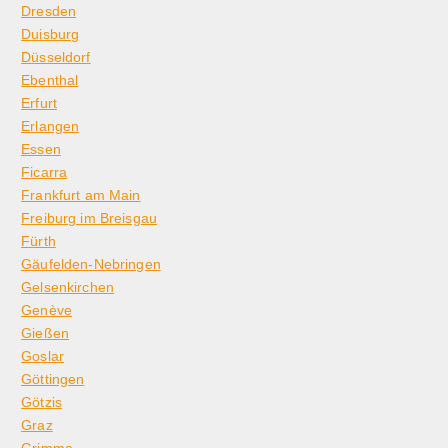
Dresden
Duisburg
Düsseldorf
Ebenthal
Erfurt
Erlangen
Essen
Ficarra
Frankfurt am Main
Freiburg im Breisgau
Fürth
Gäufelden-Nebringen
Gelsenkirchen
Genève
Gießen
Goslar
Göttingen
Götzis
Graz