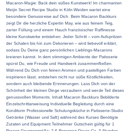
Macaron-Magie: Back dein süßes Kunstwerk! Im charmanten
Meijin Secret Recipe Studio in Köln-Weiden wartet eine
besondere Genussreise auf Dich. Beim Macaron Backkurs
zeigt Dir die herzliche Expertin May, wie aus feinem Teig,
zarter Füllung und einem Hauch französischer Raffinesse
kleine Kunstwerke entstehen. Jeder Schritt – vom Aufspritzen
der Schalen bis hin zum Dekorieren – wird liebevoll erklärt,
sodass Du Deine ganz persönlichen Lieblings-Macarons
kreieren kannst. In dem stimmigen Ambiente der Patisserie
spürst Du, wie Freude und Handwerk zusammenfließen.
Während Du Dich von feinen Aromen und pastelligen Farben
inspirieren lässt, entstehen nicht nur süße Köstlichkeiten,
sondern auch bleibende Erinnerungen. Lass Dich von der
Schönheit der kleinen Dinge verzaubern und werde Teil dieses
genussvollen Moments. Inhalt Macaron Backkurs Bebilderte
Einzelschrittanweisung Individuelle Begleitung durch eine
Konditorin Professionelle Schulungsküche in Patisserie-Studio
Getränke (Wasser und Saft) während des Kurses Benötigte
Zutaten und Equipment Teilnehmer Gutschein gültig für 1
Person Gruppengröße: 2-6 Personen Dauer Ca. 3 Stunden