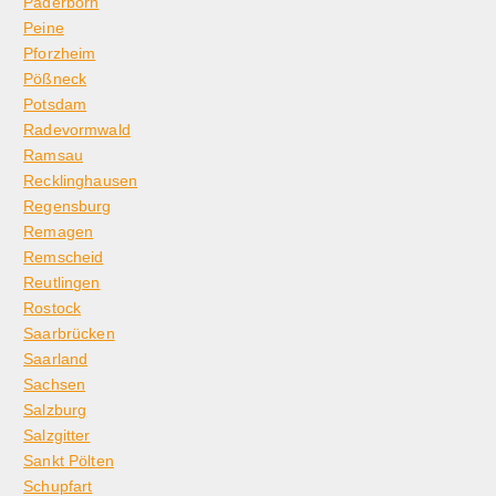
Paderborn
Peine
Pforzheim
Pößneck
Potsdam
Radevormwald
Ramsau
Recklinghausen
Regensburg
Remagen
Remscheid
Reutlingen
Rostock
Saarbrücken
Saarland
Sachsen
Salzburg
Salzgitter
Sankt Pölten
Schupfart