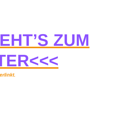
GEHT’S ZUM
TER<<<
rlinkt.