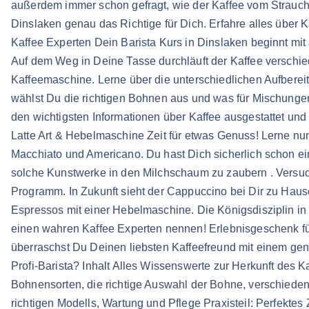
außerdem immer schon gefragt, wie der Kaffee vom Strauch 
Dinslaken genau das Richtige für Dich. Erfahre alles über
Kaffee Experten Dein Barista Kurs in Dinslaken beginnt mit
Auf dem Weg in Deine Tasse durchläuft der Kaffee verschied
Kaffeemaschine. Lerne über die unterschiedlichen Aufbere
wählst Du die richtigen Bohnen aus und was für Mischungen
den wichtigsten Informationen über Kaffee ausgestattet und 
Latte Art & Hebelmaschine Zeit für etwas Genuss! Lerne nu
Macchiato und Americano. Du hast Dich sicherlich schon ein
solche Kunstwerke in den Milchschaum zu zaubern . Versuche
Programm. In Zukunft sieht der Cappuccino bei Dir zu Hause
Espressos mit einer Hebelmaschine. Die Königsdisziplin in 
einen wahren Kaffee Experten nennen! Erlebnisgeschenk f
überraschst Du Deinen liebsten Kaffeefreund mit einem g
Profi-Barista? Inhalt Alles Wissenswerte zur Herkunft des 
Bohnensorten, die richtige Auswahl der Bohne, verschie
richtigen Modells, Wartung und Pflege Praxisteil: Perfekte