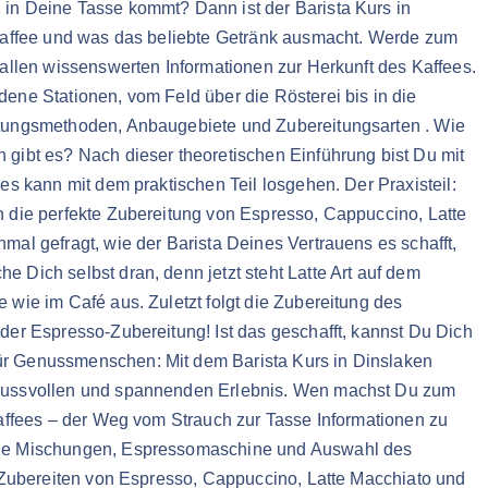
in Deine Tasse kommt? Dann ist der Barista Kurs in
 Kaffee und was das beliebte Getränk ausmacht. Werde zum
 allen wissenswerten Informationen zur Herkunft des Kaffees.
ene Stationen, vom Feld über die Rösterei bis in die
itungsmethoden, Anbaugebiete und Zubereitungsarten . Wie
 gibt es? Nach dieser theoretischen Einführung bist Du mit
es kann mit dem praktischen Teil losgehen. Der Praxisteil:
n die perfekte Zubereitung von Espresso, Cappuccino, Latte
mal gefragt, wie der Barista Deines Vertrauens es schafft,
 Dich selbst dran, denn jetzt steht Latte Art auf dem
 wie im Café aus. Zuletzt folgt die Zubereitung des
der Espresso-Zubereitung! Ist das geschafft, kannst Du Dich
ür Genussmenschen: Mit dem Barista Kurs in Dinslaken
enussvollen und spannenden Erlebnis. Wen machst Du zum
Kaffees – der Weg vom Strauch zur Tasse Informationen zu
dene Mischungen, Espressomaschine und Auswahl des
s Zubereiten von Espresso, Cappuccino, Latte Macchiato und