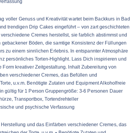
Verfassung
g voller Genuss und Kreativität wartet beim Backkurs in Bad
 und trendigen Drip Cakes eingeführt – von zart geschichteten
 verschiedene Cremes herstellst, sie farblich abstimmst und
sch gebackener Böden, die samtige Konsistenz der Füllungen
s zu einem sinnlichen Erlebnis. In entspannter Atmosphäre
nz persönliches Torten-Highlight. Lass Dich inspirieren und
 Form kreativer Zeitgestaltung. Inhalt Zubereitung von
ärben verschiedener Cremes, das Befüllen und
orte, u.v.m. Benötigte Zutaten und Equipment Alkoholfreie
n gültig für 1 Person Gruppengröße: 3-6 Personen Dauer
ürze, Transportbox, Tortendrehteller
sische und psychische Verfassung
ie Herstellung und das Einfärben verschiedener Cremes, das
eichen der Torte, u.v.m. • Benötigte Zutaten und