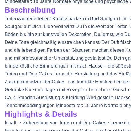
Mindestalter: 18 Jahre Normale physische und psychische 
Beschreibung
Tortenzauber erleben: Kreativ backen in Bad Saulgau Ein Ta
Saulgau auf Dich. Liebevoll wirst Du in die Welt der Torten
Böden bis hin zur kunstvollen Dekoration. Du lernst, wie Du
Deine Torte gleichmäßig einstreichen kannst. Der Duft fri
und die lebendigen Farben der Glasuren machen diesen Kur
und mit professioneller Unterstützung gestaltest Du Dein ga
bringe köstliche Erinnerungen mit nach Hause – die süßeste
Torten und Drip Cakes Lerne die Herstellung und das Einf
Zusammensetzen der Cakes, das korrekte Einstreichen der T
Getränke Kursunterlagen mit Rezepten Teilnehmer Gutschei
Ca. 4 Stunden Ausrüstung & Kleidung Wird gestellt: Backsch
Teilnahmebedingungen Mindestalter: 18 Jahre Normale phy
Highlights & Details
Inhalt : • Zubereitung von Torten und Drip Cakes • Lerne d
Befüllen und Zusammensetzen der Cakes, das korrekte Einstr